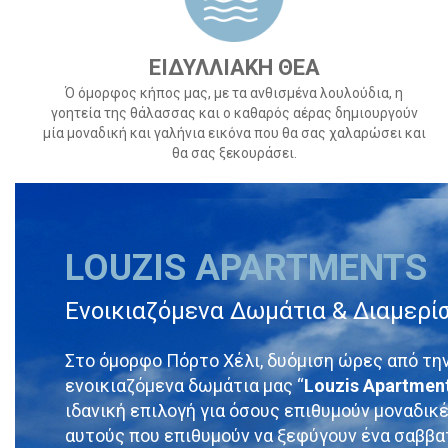
ΕΙΔΥΛΛΙΑΚΗ ΘΕΑ
Ό όμορφος κήπος μας, με τα ανθισμένα λουλούδια, η
γοητεία της θάλασσας και ο καθαρός αέρας δημιουργούν
μία μοναδική και γαλήνια εικόνα που θα σας χαλαρώσει και
θα σας ξεκουράσει.
LOUZIS APARTMENTS
Ενοικιαζόμενα Δωμάτια & Διαμερί
Στο όμορφο Πόρτο Χέλι, δυόμιση ώρες από την
ενοικιαζόμενα δωμάτια μας “
Louzis Apartmen
ιδανική επιλογή για όσους επιθυμούν μοναδικέ
αυτούς που επιθυμούν να ξεφύγουν ένα σαββα