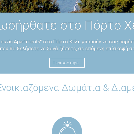
ωσήρθατε στο Πόρτο Χέλ
Louzis Apartments” στο Πόρτο Χέλι, μπορούν να σας παρά
 που θα θελήσετε να ξανά ζήσετε, σε επόμενη επίσκεψή σα
Περισσότερα...
 Ενοικιαζόμενα Δωμάτια & Δια