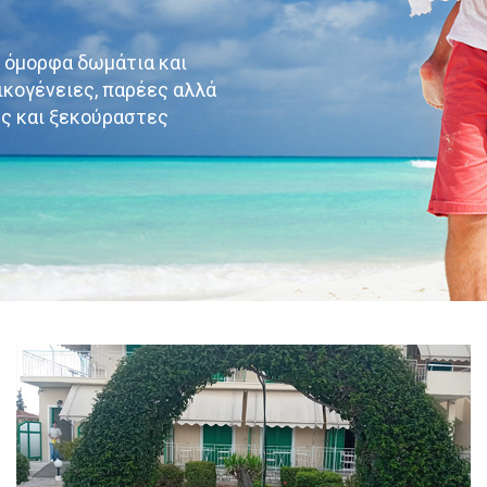
ι όμορφα δωμάτια και
ικογένειες, παρέες αλλά
ες και ξεκούραστες