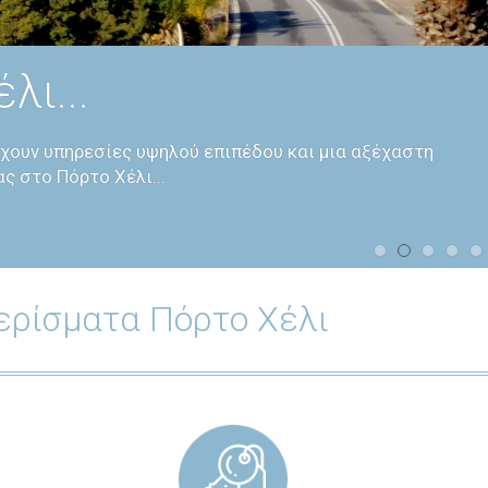
ι...
σχουν υπηρεσίες υψηλού επιπέδου και μια αξέχαστη
ς στο Πόρτο Χέλι...
μερίσματα Πόρτο Χέλι